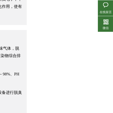
化作用，使有
在线留言
微信
生物滤池除臭设备
味气体，脱
气污染物综合排
98%、PH
设备进行脱臭
活性炭吸附脱附冷凝回收设备