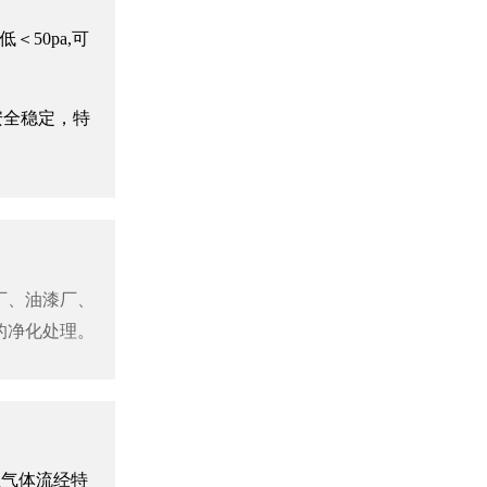
50pa,可
安全稳定，特
生物过滤除臭设备
厂、油漆厂、
的净化处理。
离子除臭设备
温气体流经特