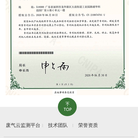
废气云监测平台
技术团队
荣誉资质