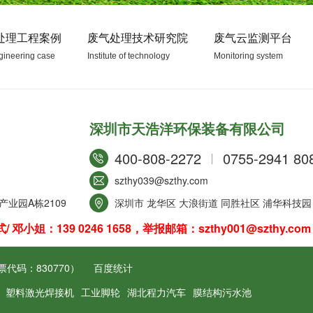
处理工程案例
废气处理技术研究院
废气云监测平台
gineering case
Institute of technology
Monitoring system
深圳市天浩洋环保装备有限公司
400-808-2272
0755-2941 80
szthy039@szthy.com
业园A栋2109
深圳市 龙华区 大浪街道 同胜社区 浦华科技园 
：139 0246 1658，举报邮箱：szthy001@szthy.com
代码：830770）
百度统计
塑料激光焊接机
工业脚轮
湖北程力汽车
膜结构污水池