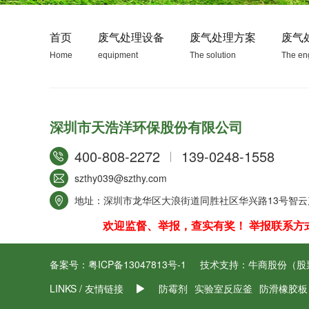
首页
废气处理设备
废气处理方案
废气
Home
equipment
The solution
The en
深圳市天浩洋环保股份有限公司
400-808-2272
139-0248-1558
szthy039@szthy.com
地址：深圳市龙华区大浪街道同胜社区华兴路13号智云产
欢迎监督、举报，查实有奖！ 举报联系方式/ 邓小姐
备案号：
粤ICP备13047813号-1
技术支持：
牛商股份（股票
LINKS / 友情链接
防霉剂
实验室反应釜
防滑橡胶板