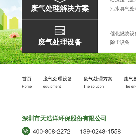
废气处理解决方案
污水臭气处
砥砺奋进，再谱新篇——热烈祝贺我司荣获“专精特新”企业荣誉称号！
催化燃烧设
废气处理设备
除尘设备
首页
废气处理设备
废气处理方案
废气
Home
equipment
The solution
The en
环保在线27年 风雨兼程 耕耘不息
深圳市天浩洋环保股份有限公司
400-808-2272
139-0248-1558