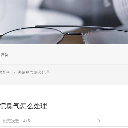
收设备
术百科
医院臭气怎么处理
>
院臭气怎么处理
浏览次数：
415
|
0