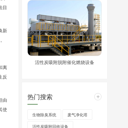
法目
换新
高。
活性炭吸附脱附催化燃烧设备
和离
生反
热门搜索
+
但由
其使
生物除臭系统
废气净化塔
活性炭吸附回收设备