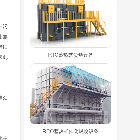
在污
化氢
等细
RTO蓄热式焚烧设备
因此
体处
RCO蓄热式催化燃烧设备
化学