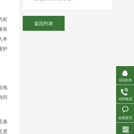
气处
返回列表
被有
入本
维护
QQ咨询
负电
协同
400电话
在线留言
恶臭
无需