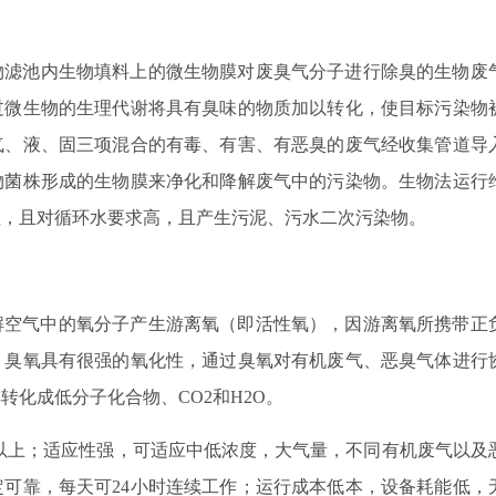
物滤池内生物填料上的微生物膜对废臭气分子进行除臭的生物废
过微生物的生理代谢将具有臭味的物质加以转化，使目标污染物
气、液、固三项混合的有毒、有害、有恶臭的废气经收集管道导
物菌株形成的生物膜来净化和降解废气中的污染物。生物法运行
性，且对循环水要求高，且产生污泥、污水二次污染物。
解空气中的氧分子产生游离氧（即活性氧），因游离氧所携带正
，臭氧具有很强的氧化性，通过臭氧对有机废气、恶臭气体进行
化成低分子化合物、CO2和H2O。
%以上；适应性强，可适应中低浓度，大气量，不同有机废气以及
可靠，每天可24小时连续工作；运行成本低本，设备耗能低，