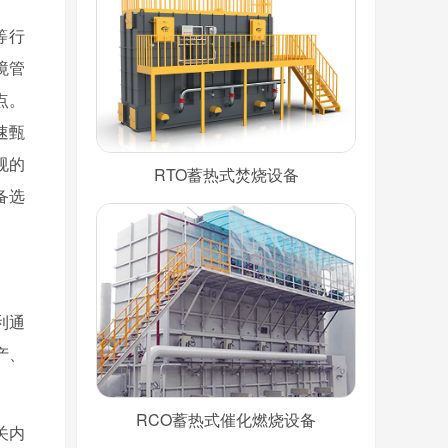
等行
境管
点。
速甄
规的
RTO蓄热式焚烧设备
备选
利通
产、
RCO蓄热式催化燃烧设备
关内