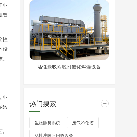
工业
境管
全性
的设
求。
活性炭吸附脱附催化燃烧设备
专业
热门搜索
+
轮浓
生物除臭系统
废气净化塔
艺。
活性炭吸附回收设备