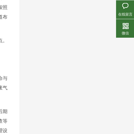
按照
在线留言
道布
微信
点。
命与
废气
后期
查等
理设