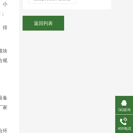
、小
艺；
返回列表
、排
模块
合规
设备
厂家
QQ咨询
400电话
合环