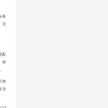
备检
。完
适配
、材
患。
长效
专业
CO