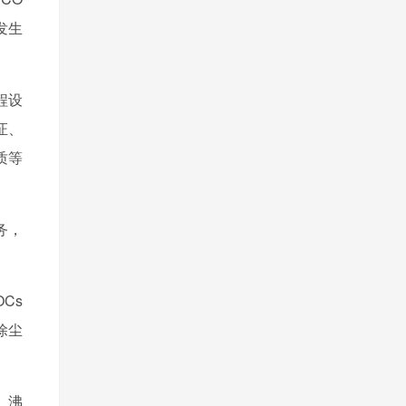
发生
程设
证、
质等
务，
Cs
除尘
、沸