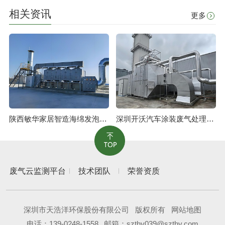
相关资讯
更多
陕西敏华家居智造海绵发泡废气治理工程
深圳开沃汽车涂装废气处理工程
废气云监测平台
技术团队
荣誉资质
深圳市天浩洋环保股份有限公司
版权所有
网站地图
电话：
139-0248-1558
邮箱：szthy039@szthy.com