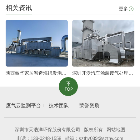
相关资讯
更多
陕西敏华家居智造海绵发泡废气治理工程
深圳开沃汽车涂装废气处理工程
废气云监测平台
技术团队
荣誉资质
深圳市天浩洋环保股份有限公司
版权所有
网站地图
电话：
139-0248-1558
邮箱：szthy039@szthy.com