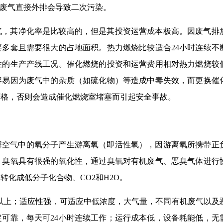
的废气直接外排会导致二次污染。
气，其净化率是比较高的，但是其投资运营成本极高。因废气排
多套且需要很大的占地面积。热力燃烧比较适合24小时连续不
性的生产产线工况。催化燃烧的投资和运营费用相对热力燃烧较
容易因为废气中的杂质（如硫化物）等造成中毒失效，而更换催
严格，否则会造成催化燃烧室堵塞而引起安全事故。
解空气中的氧分子产生游离氧（即活性氧），因游离氧所携带正
，臭氧具有很强的氧化性，通过臭氧对有机废气、恶臭气体进行
化成低分子化合物、CO2和H2O。
%以上；适应性强，可适应中低浓度，大气量，不同有机废气以及
可靠，每天可24小时连续工作；运行成本低，设备耗能低，无