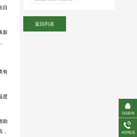
法目
返回列表
换新
高。
类有
温度
QQ咨询
借助
高，
400电话