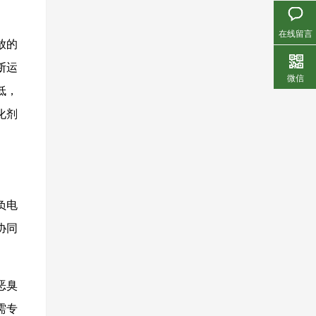
在线留言
放的
断运
微信
低，
化剂
负电
协同
恶臭
需专