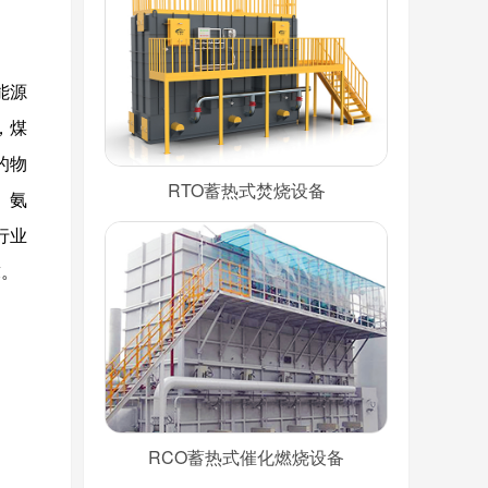
能源
，煤
的物
RTO蓄热式焚烧设备
、氨
行业
求。
RCO蓄热式催化燃烧设备