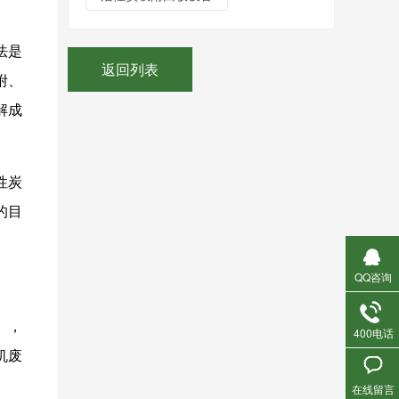
法是
返回列表
附、
解成
性炭
的目
QQ咨询
），
400电话
机废
在线留言