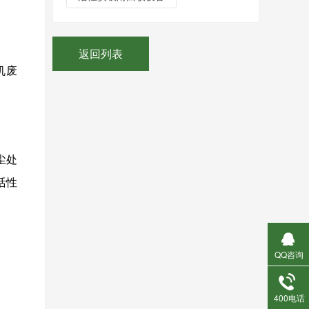
返回列表
机废
尘处
活性
QQ咨询
。
400电话