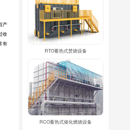
程产
过收
常有
RTO蓄热式焚烧设备
RCO蓄热式催化燃烧设备