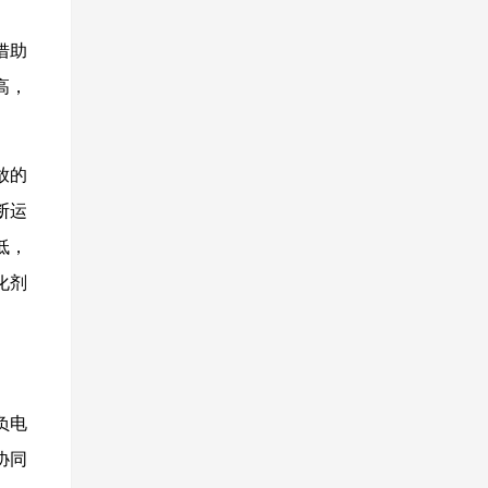
借助
高，
放的
断运
低，
化剂
负电
协同