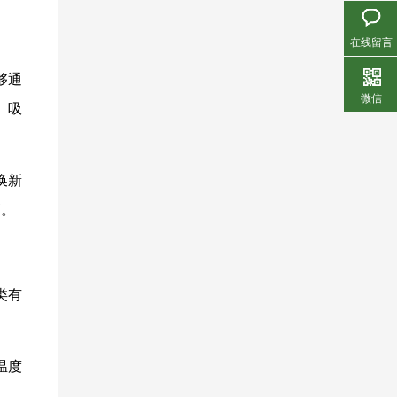
在线留言
够通
微信
。吸
换新
高。
类有
温度