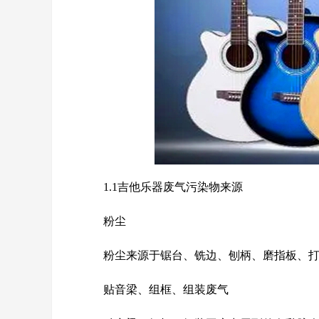
1.1吉他乐器废气污染物来源
粉尘
粉尘来源于锯台、铣边、刨柄、磨指板、
贴音梁、组框、组装废气