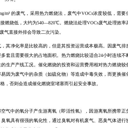
 mg/m³ 的废气，采用热力燃烧法，废气中VOCs浓度较低，需要
燃烧低，大约为540—820℃。燃烧法处理VOCs废气处理效率
的废气直接外排会导致二次污染。
气，其净化率是比较高的，但是其投资运营成本极高。因废气排
多套且需要很大的占地面积。热力燃烧比较适合24小时连续不
性的生产产线工况。催化燃烧的投资和运营费用相对热力燃烧较
容易因为废气中的杂质（如硫化物）等造成中毒失效，而更换催
严格，否则会造成催化燃烧室堵塞而引起安全事故。
解空气中的氧分子产生游离氧（即活性氧），因游离氧所携带正
，臭氧具有很强的氧化性，通过臭氧对有机废气、恶臭气体进行