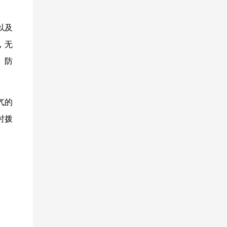
以及
，无
、防
气的
时拨