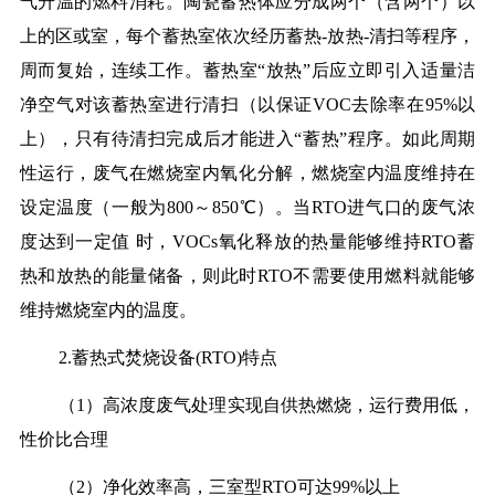
气升温的燃料消耗。陶瓷蓄热体应分成两个（含两个）以
上的区或室，每个蓄热室依次经历蓄热-放热-清扫等程序，
周而复始，连续工作。蓄热室“放热”后应立即引入适量洁
净空气对该蓄热室进行清扫（以保证VOC去除率在95%以
上），只有待清扫完成后才能进入“蓄热”程序。如此周期
性运行，废气在燃烧室内氧化分解，燃烧室内温度维持在
设定温度（一般为800～850℃）。当RTO进气口的废气浓
度达到一定值 时，VOCs氧化释放的热量能够维持RTO蓄
热和放热的能量储备，则此时RTO不需要使用燃料就能够
维持燃烧室内的温度。
2.蓄热式焚烧设备(RTO)特点
（1）高浓度废气处理实现自供热燃烧，运行费用低，
性价比合理
（2）净化效率高，三室型RTO可达99%以上