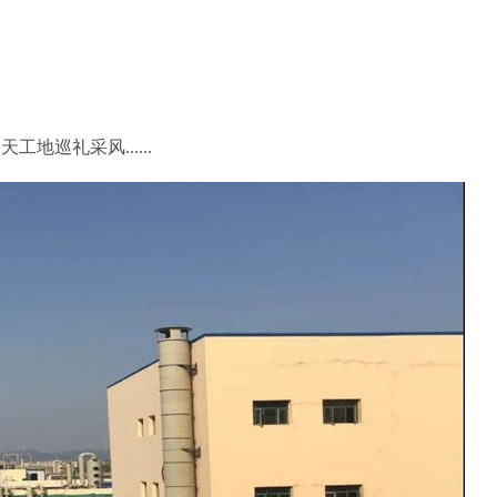
。
巡礼采风......