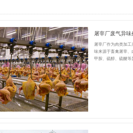
屠宰厂废气异味
屠宰厂作为肉类加工
味来源于畜禽屠宰、
甲胺、硫醇、硫醚等
量，还会对…