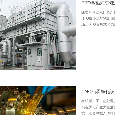
RTO蓄热式焚
随着环保法规日趋严
RTO蓄热式焚烧炉
场上RTO蓄热式焚
距悬…
CNC油雾净化
在机械加工、热处理
高温雾化产生大量油
境，还会刺激人体呼