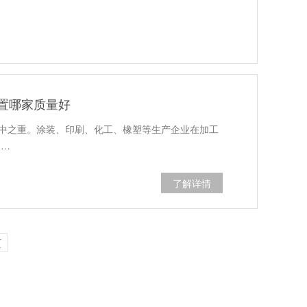
置哪家质量好
重中之重。涂装、印刷、化工、橡塑等生产企业在加工
之…
了解详情
页