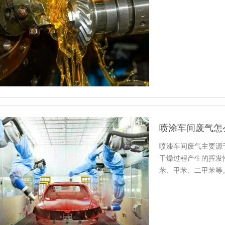
达标还会…
喷涂车间废气怎
喷漆车间废气主要源
干燥过程产生的挥发性
苯、甲苯、二甲苯等
的…