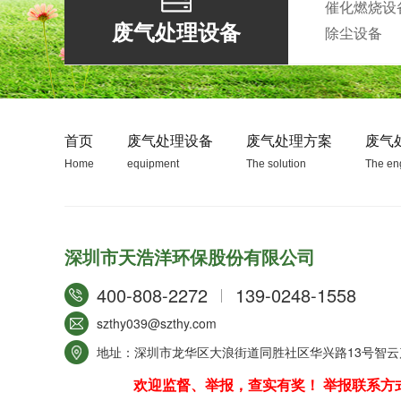
催化燃烧设
废气处理设备
除尘设备
生物除臭装置
首页
废气处理设备
废气处理方案
废气
Home
equipment
The solution
The en
深圳市天浩洋环保股份有限公司
RTO蓄热式焚烧设备
400-808-2272
139-0248-1558
szthy039@szthy.com
地址：深圳市龙华区大浪街道同胜社区华兴路13号智云产
欢迎监督、举报，查实有奖！ 举报联系方式/ 邓小姐